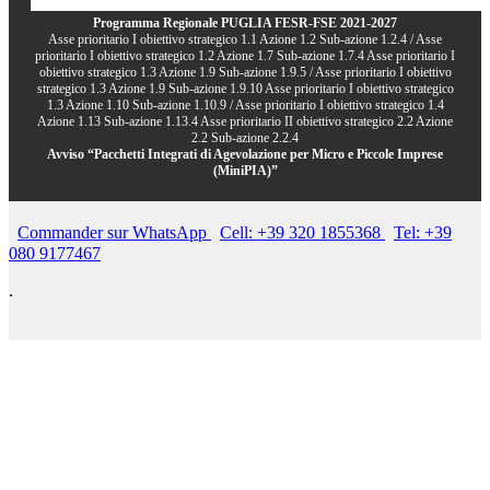
Programma Regionale PUGLIA FESR-FSE 2021-2027
Asse prioritario I obiettivo strategico 1.1 Azione 1.2 Sub-azione 1.2.4 / Asse
prioritario I obiettivo strategico 1.2 Azione 1.7 Sub-azione 1.7.4 Asse prioritario I
obiettivo strategico 1.3 Azione 1.9 Sub-azione 1.9.5 / Asse prioritario I obiettivo
strategico 1.3 Azione 1.9 Sub-azione 1.9.10 Asse prioritario I obiettivo strategico
1.3 Azione 1.10 Sub-azione 1.10.9 / Asse prioritario I obiettivo strategico 1.4
Azione 1.13 Sub-azione 1.13.4 Asse prioritario II obiettivo strategico 2.2 Azione
2.2 Sub-azione 2.2.4
Avviso “Pacchetti Integrati di Agevolazione per Micro e Piccole Imprese
(MiniPIA)”
Commander sur WhatsApp
Cell: +39 320 1855368
Tel: +39
080 9177467
.