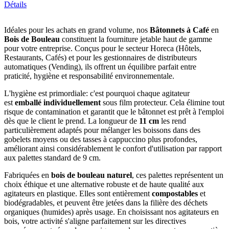
Détails
Idéales pour les achats en grand volume, nos
Bâtonnets à Café
en
Bois de Bouleau
constituent la fourniture jetable haut de gamme
pour votre entreprise. Conçus pour le secteur Horeca (Hôtels,
Restaurants, Cafés) et pour les gestionnaires de distributeurs
automatiques (Vending), ils offrent un équilibre parfait entre
praticité, hygiène et responsabilité environnementale.
L'hygiène est primordiale: c'est pourquoi chaque agitateur
est
emballé individuellement
sous film protecteur. Cela élimine tout
risque de contamination et garantit que le bâtonnet est prêt à l'emploi
dès que le client le prend. La longueur de
11 cm
les rend
particulièrement adaptés pour mélanger les boissons dans des
gobelets moyens ou des tasses à cappuccino plus profondes,
améliorant ainsi considérablement le confort d'utilisation par rapport
aux palettes standard de 9 cm.
Fabriquées en
bois de bouleau naturel
, ces palettes représentent un
choix éthique et une alternative robuste et de haute qualité aux
agitateurs en plastique. Elles sont entièrement
compostables
et
biodégradables, et peuvent être jetées dans la filière des déchets
organiques (humides) après usage. En choisissant nos agitateurs en
bois, votre activité s'aligne parfaitement sur les directives