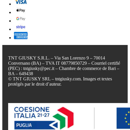
TNT GIUSKY S.R.L. – Via San Lorenzo 9 – 70014
Conversano (BA) – TVA IT 08779850729 – Courriel certifié
(PEC) : tntgiusky@pec.it – Chambre de commerce de Bari –
BA – 649438
© TNT GIUSKY SRL – tntgiusky.com. Images et textes
protégés par le droit d’auteur.