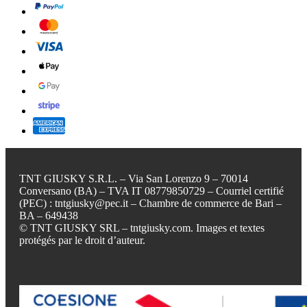
TNT GIUSKY S.R.L. – Via San Lorenzo 9 – 70014
Conversano (BA) – TVA IT 08779850729 – Courriel certifié
(PEC) : tntgiusky@pec.it – Chambre de commerce de Bari –
BA – 649438
© TNT GIUSKY SRL – tntgiusky.com. Images et textes
protégés par le droit d’auteur.