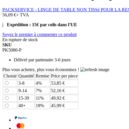
PACKSERVICE - LINGE DE TABLE NON TISSé POUR LA R
56,09 €
+ TVA
| Expédition : 15€ par colis dans l’UE
Soyez le premier à commenter ce produit
En rupture de stock
SKU
PK5080-P
Délivré par
partenaire 3-6 jours
Plus vous achetez, plus vous économisez !
Choisir
Quantité
Remise
Price per piece
3-8
4%
53,85 €
9-14
7%
52,16 €
15-39
11%
49,92 €
40+
18%
45,99 €