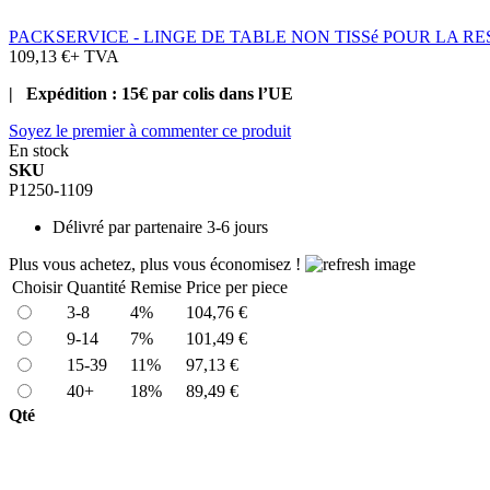
PACKSERVICE - LINGE DE TABLE NON TISSé POUR LA R
109,13 €
+ TVA
| Expédition : 15€ par colis dans l’UE
Soyez le premier à commenter ce produit
En stock
SKU
P1250-1109
Délivré par
partenaire 3-6 jours
Plus vous achetez, plus vous économisez !
Choisir
Quantité
Remise
Price per piece
3-8
4%
104,76 €
9-14
7%
101,49 €
15-39
11%
97,13 €
40+
18%
89,49 €
Qté