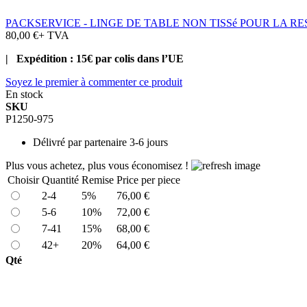
PACKSERVICE - LINGE DE TABLE NON TISSé POUR LA R
80,00 €
+ TVA
| Expédition : 15€ par colis dans l’UE
Soyez le premier à commenter ce produit
En stock
SKU
P1250-975
Délivré par
partenaire 3-6 jours
Plus vous achetez, plus vous économisez !
Choisir
Quantité
Remise
Price per piece
2-4
5%
76,00 €
5-6
10%
72,00 €
7-41
15%
68,00 €
42+
20%
64,00 €
Qté