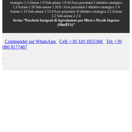
strategico 1.3 Azione 1.9 Sub-azione 1.9.10 Asse prioritario I obiettivo strategico
1.3 Azione 1.10 Sub-azione 1.10.9 / Asse prioritario I obiettivo strategico 1.4
Azione 1.13 Sub-azione 1.13.4 Asse prioritario II obiettivo strategico 2.2 Azione
2.2 Sub-azione 2.2.4
Avviso “Pacchetti Integrati di Agevolazione per Micro e Piccole Imprese
(MiniPIA)”
Commander sur WhatsApp
Cell: +39 320 1855368
Tel: +39
080 9177467
.