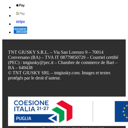
TNT GIUSKY S.R.L. – Via San Lorenzo 9 – 70014
Conversano (BA) – TVA IT 08779850729 – Courriel certifié
(PEC) : tntgiusky@pec.it – Chambre de commerce de Bari –
BA – 649438
© TNT GIUSKY SRL – tntgiusky.com. Images et textes
protégés par le droit d’auteur.