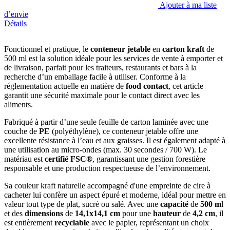
Ajouter à ma liste
d’envie
Détails
Fonctionnel et pratique, le
conteneur jetable
en
carton kraft
de
500 ml est la solution idéale pour les services de vente à emporter et
de livraison, parfait pour les traiteurs, restaurants et bars à la
recherche d’un emballage facile à utiliser. Conforme à la
réglementation actuelle en matière de
food contact
, cet article
garantit une sécurité maximale pour le contact direct avec les
aliments.
Fabriqué à partir d’une seule feuille de carton laminée avec une
couche de
PE
(polyéthylène), ce conteneur jetable offre une
excellente résistance à l’eau et aux graisses. Il est également adapté à
une utilisation au micro-ondes (max. 30 secondes / 700 W). Le
matériau est
certifié FSC®
, garantissant une gestion forestière
responsable et une production respectueuse de l’environnement.
Sa couleur kraft naturelle accompagné d'une empreinte de cire à
cacheter lui confère un aspect épuré et moderne, idéal pour mettre en
valeur tout type de plat, sucré ou salé. Avec une
capacité
de
500 m
l
et des
dimensions
de
14,1x14,1 cm
pour une
hauteur
de
4,2 cm
, il
est entièrement
recyclable
avec le papier, représentant un choix