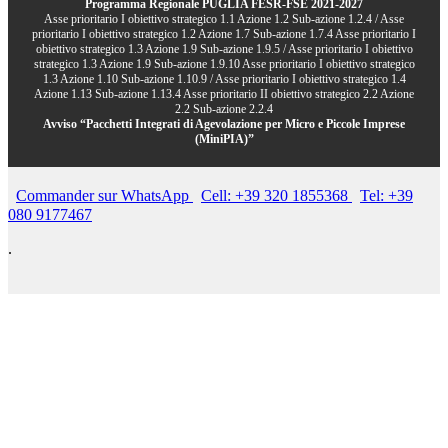
Programma Regionale PUGLIA FESR-FSE 2021-2027
Asse prioritario I obiettivo strategico 1.1 Azione 1.2 Sub-azione 1.2.4 / Asse
prioritario I obiettivo strategico 1.2 Azione 1.7 Sub-azione 1.7.4 Asse prioritario I
obiettivo strategico 1.3 Azione 1.9 Sub-azione 1.9.5 / Asse prioritario I obiettivo
strategico 1.3 Azione 1.9 Sub-azione 1.9.10 Asse prioritario I obiettivo strategico
1.3 Azione 1.10 Sub-azione 1.10.9 / Asse prioritario I obiettivo strategico 1.4
Azione 1.13 Sub-azione 1.13.4 Asse prioritario II obiettivo strategico 2.2 Azione
2.2 Sub-azione 2.2.4
Avviso “Pacchetti Integrati di Agevolazione per Micro e Piccole Imprese
(MiniPIA)”
Commander sur WhatsApp
Cell: +39 320 1855368
Tel: +39
080 9177467
.