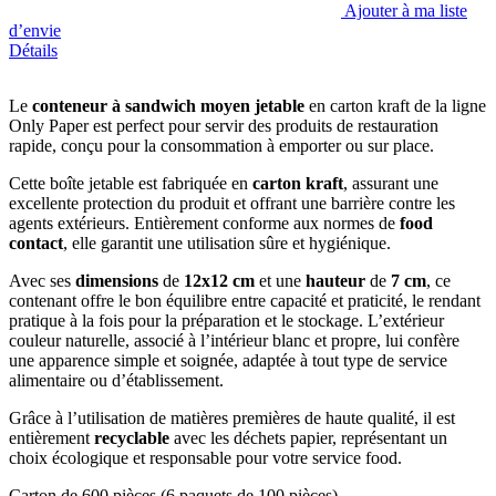
Ajouter à ma liste
d’envie
Détails
Le
conteneur à sandwich moyen jetable
en carton kraft de la ligne
Only Paper est perfect pour servir des produits de restauration
rapide, conçu pour la consommation à emporter ou sur place.
Cette boîte jetable est fabriquée en
carton kraft
, assurant une
excellente protection du produit et offrant une barrière contre les
agents extérieurs. Entièrement conforme aux normes de
food
contact
, elle garantit une utilisation sûre et hygiénique.
Avec ses
dimensions
de
12x12 cm
et une
hauteur
de
7 cm
, ce
contenant offre le bon équilibre entre capacité et praticité, le rendant
pratique à la fois pour la préparation et le stockage. L’extérieur
couleur naturelle, associé à l’intérieur blanc et propre, lui confère
une apparence simple et soignée, adaptée à tout type de service
alimentaire ou d’établissement.
Grâce à l’utilisation de matières premières de haute qualité, il est
entièrement
recyclable
avec les déchets papier, représentant un
choix écologique et responsable pour votre service food.
Carton de 600 pièces (6 paquets de 100 pièces).