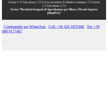
Azione 1.13 Sub-azione 1.13.4 Asse prioritario II obiettivo strategico 2.2 Azione
2.2 Sub-azione 2.2.4
Avviso “Pacchetti Integrati di Agevolazione per Micro e Piccole Imprese
(MiniPIA)”
Commander sur WhatsApp
Cell: +39 320 1855368
Tel: +39
080 9177467
.