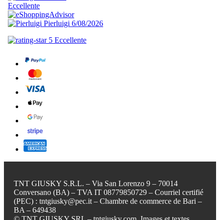
TNT GIUSKY S.R.L. – Via San Lorenzo 9 – 70014
Conversano (BA) – TVA IT 08779850729 – Courriel certifié
(PEC) : tntgiusky@pec.it – Chambre de commerce de Bari –
BA – 649438
© TNT GIUSKY SRL – tntgiusky.com. Images et textes