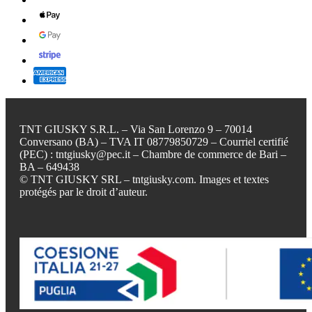
TNT GIUSKY S.R.L. – Via San Lorenzo 9 – 70014
Conversano (BA) – TVA IT 08779850729 – Courriel certifié
(PEC) : tntgiusky@pec.it – Chambre de commerce de Bari –
BA – 649438
© TNT GIUSKY SRL – tntgiusky.com. Images et textes
protégés par le droit d’auteur.