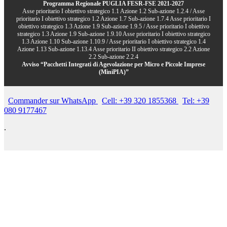
Programma Regionale PUGLIA FESR-FSE 2021-2027
Asse prioritario I obiettivo strategico 1.1 Azione 1.2 Sub-azione 1.2.4 / Asse
prioritario I obiettivo strategico 1.2 Azione 1.7 Sub-azione 1.7.4 Asse prioritario I
obiettivo strategico 1.3 Azione 1.9 Sub-azione 1.9.5 / Asse prioritario I obiettivo
strategico 1.3 Azione 1.9 Sub-azione 1.9.10 Asse prioritario I obiettivo strategico
1.3 Azione 1.10 Sub-azione 1.10.9 / Asse prioritario I obiettivo strategico 1.4
Azione 1.13 Sub-azione 1.13.4 Asse prioritario II obiettivo strategico 2.2 Azione
2.2 Sub-azione 2.2.4
Avviso “Pacchetti Integrati di Agevolazione per Micro e Piccole Imprese
(MiniPIA)”
Commander sur WhatsApp
Cell: +39 320 1855368
Tel: +39
080 9177467
.