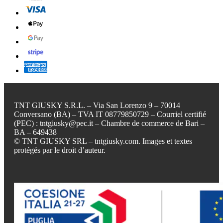
TNT GIUSKY S.R.L. – Via San Lorenzo 9 – 70014
Conversano (BA) – TVA IT 08779850729 – Courriel certifié
(PEC) : tntgiusky@pec.it – Chambre de commerce de Bari –
BA – 649438
© TNT GIUSKY SRL – tntgiusky.com. Images et textes
protégés par le droit d’auteur.