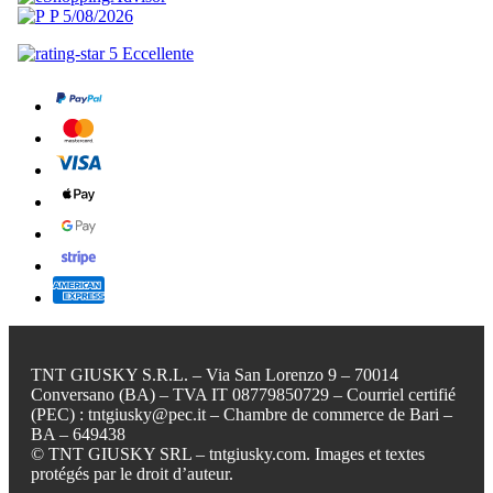
TNT GIUSKY S.R.L. – Via San Lorenzo 9 – 70014
Conversano (BA) – TVA IT 08779850729 – Courriel certifié
(PEC) : tntgiusky@pec.it – Chambre de commerce de Bari –
BA – 649438
© TNT GIUSKY SRL – tntgiusky.com. Images et textes
protégés par le droit d’auteur.