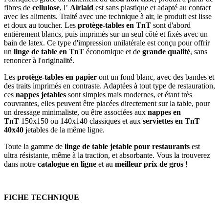
fibres de
cellulose
, l’
Airlaid
est sans plastique et adapté au contact
avec les aliments. Traité avec une technique à air, le produit est lisse
et doux au toucher. Les
protège-tables en TnT
sont d'abord
entièrement blancs, puis imprimés sur un seul côté et fixés avec un
bain de latex. Ce type d'impression unilatérale est conçu pour offrir
un
linge de table en TnT
économique et de
grande qualité
, sans
renoncer à l'originalité.
Les
protège-tables en papier
ont un fond blanc, avec des bandes et
des traits imprimés en contraste. Adaptées à tout type de restauration,
ces
nappes jetables
sont simples mais modernes, et étant très
couvrantes, elles peuvent être placées directement sur la table, pour
un dressage minimaliste, ou être associées aux
nappes en
TnT
150x150 ou 140x140 classiques et aux
serviettes en TnT
40x40
jetables de la même ligne.
Toute la gamme de
linge de table jetable pour restaurants
est
ultra résistante, même à la traction, et absorbante. Vous la trouverez
dans notre
catalogue en ligne
et au
meilleur prix de gros
!
FICHE TECHNIQUE