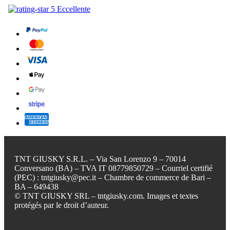
TNT GIUSKY S.R.L. – Via San Lorenzo 9 – 70014
Conversano (BA) – TVA IT 08779850729 – Courriel certifié
(PEC) : tntgiusky@pec.it – Chambre de commerce de Bari –
BA – 649438
© TNT GIUSKY SRL – tntgiusky.com. Images et textes
protégés par le droit d’auteur.