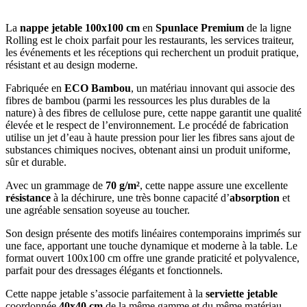
La
nappe jetable 100x100 cm
en
Spunlace Premium
de la ligne
Rolling est le choix parfait pour les restaurants, les services traiteur,
les événements et les réceptions qui recherchent un produit pratique,
résistant et au design moderne.
Fabriquée en
ECO Bambou
, un matériau innovant qui associe des
fibres de bambou (parmi les ressources les plus durables de la
nature) à des fibres de cellulose pure, cette nappe garantit une qualité
élevée et le respect de l’environnement. Le procédé de fabrication
utilise un jet d’eau à haute pression pour lier les fibres sans ajout de
substances chimiques nocives, obtenant ainsi un produit uniforme,
sûr et durable.
Avec un grammage de
70 g/m²
, cette nappe assure une excellente
résistance
à la déchirure, une très bonne capacité d’
absorption
et
une agréable sensation soyeuse au toucher.
Son design présente des motifs linéaires contemporains imprimés sur
une face, apportant une touche dynamique et moderne à la table. Le
format ouvert 100x100 cm offre une grande praticité et polyvalence,
parfait pour des dressages élégants et fonctionnels.
Cette nappe jetable s’associe parfaitement à la
serviette jetable
coordonnée
40x40 cm
de la même gamme et du même matériau.