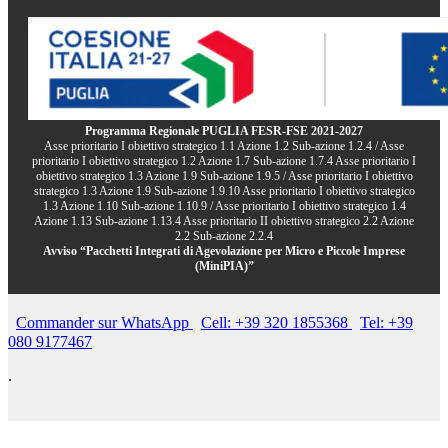
Programma Regionale PUGLIA FESR-FSE 2021-2027
Asse prioritario I obiettivo strategico 1.1 Azione 1.2 Sub-azione 1.2.4 / Asse
prioritario I obiettivo strategico 1.2 Azione 1.7 Sub-azione 1.7.4 Asse prioritario I
obiettivo strategico 1.3 Azione 1.9 Sub-azione 1.9.5 / Asse prioritario I obiettivo
strategico 1.3 Azione 1.9 Sub-azione 1.9.10 Asse prioritario I obiettivo strategico
1.3 Azione 1.10 Sub-azione 1.10.9 / Asse prioritario I obiettivo strategico 1.4
Azione 1.13 Sub-azione 1.13.4 Asse prioritario II obiettivo strategico 2.2 Azione
2.2 Sub-azione 2.2.4
Avviso “Pacchetti Integrati di Agevolazione per Micro e Piccole Imprese
(MiniPIA)”
Commander sur WhatsApp
Cell: +39 320 1855368
Tel: +39
080 9177467
.