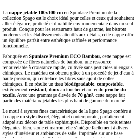
La
nappe jetable 100x100 cm
en Spunlace Premium de la
collection Spago est le choix idéal pour celles et ceux qui souhaitent
allier élégance, praticité et durabilité environnementale dans un seul
produit. Conçue pour les restaurants haut de gamme, les bistrots
modernes et les établissements attentifs aux détails, cette nappe offre
un équilibre parfait entre esthétique raffinée et performance
fonctionnelle.
Fabriquée en
Spunlace Premium ECO Bambou
, cette nappe est
composée de fibres naturelles de bambou, une ressource
renouvelable à croissance rapide, cultivée sans pesticides ni engrais
chimiques. Le matériau est obtenu grâce à un procédé de jet d’eau à
haute pression, qui entrelace les fibres sans ajout de colles
chimiques. Il en résulte un tissu
biodégradable
,
compostable
,
extrêmement
résistant
,
doux
au toucher et au rendu
proche du
textile
. Avec une grammage élevée de
70 g/m²
, cette nappe fait
partie des matériaux jetables les plus haut de gamme du marché.
Le motif à rayures fines caractéristique de la ligne Spago confère à
la nappe un style discret, élégant et contemporain, parfaitement
adapté aux décors de table sophistiqués. Disponible en trois teintes
élégantes, bleu, stone et marron, elle s’intègre facilement à divers
styles d’intérieur et ambiances de salle. Imprimée sur une base