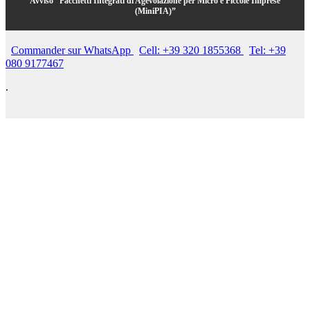
Avviso “Pacchetti Integrati di Agevolazione per Micro e Piccole Imprese
(MiniPIA)”
Commander sur WhatsApp
Cell: +39 320 1855368
Tel: +39
080 9177467
.