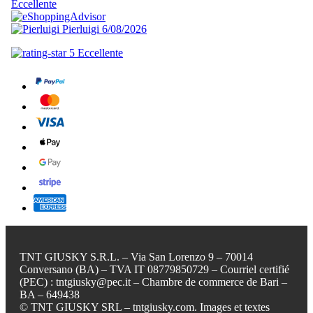
TNT GIUSKY S.R.L. – Via San Lorenzo 9 – 70014
Conversano (BA) – TVA IT 08779850729 – Courriel certifié
(PEC) : tntgiusky@pec.it – Chambre de commerce de Bari –
BA – 649438
© TNT GIUSKY SRL – tntgiusky.com. Images et textes