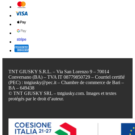
TNT GIUSKY S.R.L. – Via San Lorenzo 9 – 70014
Conversano (BA) – TVA IT 08779850729 – Courriel certifié
(PEC) : tntgiusky@pec.it – Chambre de commerce de Bari –
BA – 649438
© TNT GIUSKY SRL – tntgiusky.com. Images et textes
protégés par le droit d’auteur.