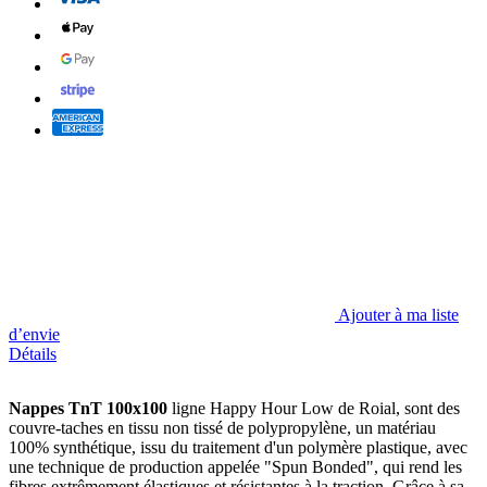
Ajouter à ma liste
d’envie
Détails
Nappes TnT 100x100
ligne Happy Hour Low de Roial, sont des
couvre-taches en tissu non tissé de polypropylène, un matériau
100% synthétique, issu du traitement d'un polymère plastique, avec
une technique de production appelée "Spun Bonded", qui rend les
fibres extrêmement élastiques et résistantes à la traction. Grâce à sa