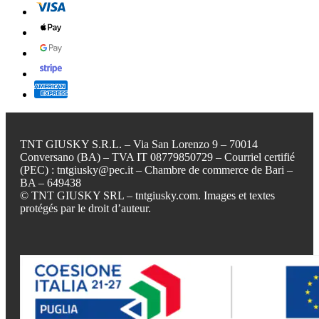
TNT GIUSKY S.R.L. – Via San Lorenzo 9 – 70014
Conversano (BA) – TVA IT 08779850729 – Courriel certifié
(PEC) : tntgiusky@pec.it – Chambre de commerce de Bari –
BA – 649438
© TNT GIUSKY SRL – tntgiusky.com. Images et textes
protégés par le droit d’auteur.