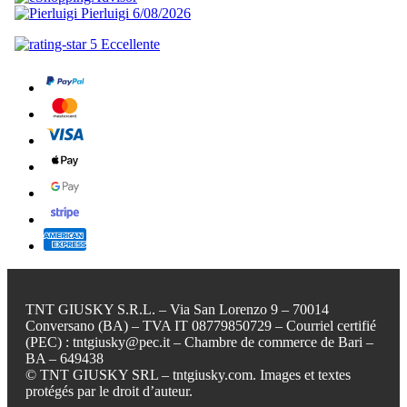
TNT GIUSKY S.R.L. – Via San Lorenzo 9 – 70014
Conversano (BA) – TVA IT 08779850729 – Courriel certifié
(PEC) : tntgiusky@pec.it – Chambre de commerce de Bari –
BA – 649438
© TNT GIUSKY SRL – tntgiusky.com. Images et textes
protégés par le droit d’auteur.