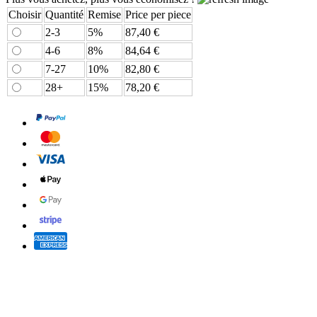
Choisir
Quantité
Remise
Price per piece
2-3
5%
87,40 €
4-6
8%
84,64 €
7-27
10%
82,80 €
28+
15%
78,20 €