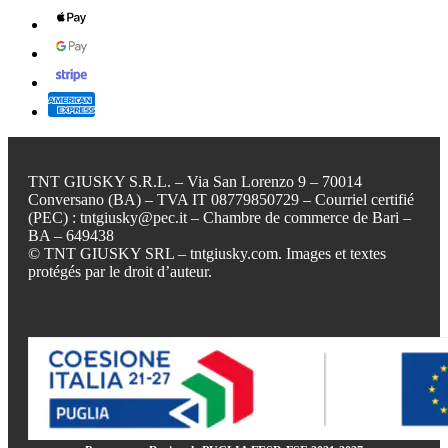
TNT GIUSKY S.R.L. – Via San Lorenzo 9 – 70014
Conversano (BA) – TVA IT 08779850729 – Courriel certifié
(PEC) : tntgiusky@pec.it – Chambre de commerce de Bari –
BA – 649438
© TNT GIUSKY SRL – tntgiusky.com. Images et textes
protégés par le droit d’auteur.