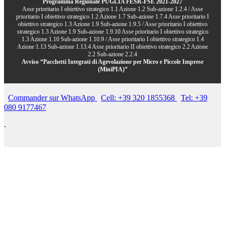
Programma Regionale PUGLIA FESR-FSE 2021-2027
Asse prioritario I obiettivo strategico 1.1 Azione 1.2 Sub-azione 1.2.4 / Asse
prioritario I obiettivo strategico 1.2 Azione 1.7 Sub-azione 1.7.4 Asse prioritario I
obiettivo strategico 1.3 Azione 1.9 Sub-azione 1.9.5 / Asse prioritario I obiettivo
strategico 1.3 Azione 1.9 Sub-azione 1.9.10 Asse prioritario I obiettivo strategico
1.3 Azione 1.10 Sub-azione 1.10.9 / Asse prioritario I obiettivo strategico 1.4
Azione 1.13 Sub-azione 1.13.4 Asse prioritario II obiettivo strategico 2.2 Azione
2.2 Sub-azione 2.2.4
Avviso “Pacchetti Integrati di Agevolazione per Micro e Piccole Imprese
(MiniPIA)”
Commander sur WhatsApp
Cell: +39 320 1855368
Tel: +39
080 9177467
.