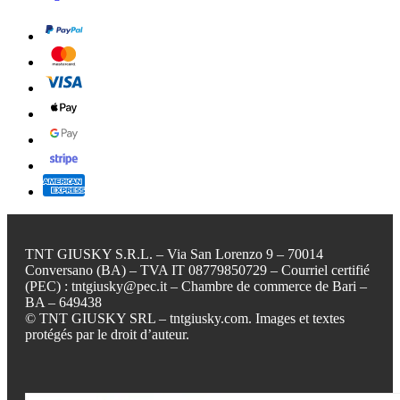
TNT GIUSKY S.R.L. – Via San Lorenzo 9 – 70014
Conversano (BA) – TVA IT 08779850729 – Courriel certifié
(PEC) : tntgiusky@pec.it – Chambre de commerce de Bari –
BA – 649438
© TNT GIUSKY SRL – tntgiusky.com. Images et textes
protégés par le droit d’auteur.