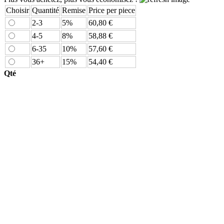
Choisir
Quantité
Remise
Price per piece
2-3
5%
60,80 €
4-5
8%
58,88 €
6-35
10%
57,60 €
36+
15%
54,40 €
Qté