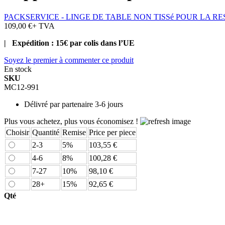
PACKSERVICE - LINGE DE TABLE NON TISSé POUR LA R
109,00 €
+ TVA
| Expédition : 15€ par colis dans l’UE
Soyez le premier à commenter ce produit
En stock
SKU
MC12-991
Délivré par
partenaire 3-6 jours
Plus vous achetez, plus vous économisez !
Choisir
Quantité
Remise
Price per piece
2-3
5%
103,55 €
4-6
8%
100,28 €
7-27
10%
98,10 €
28+
15%
92,65 €
Qté