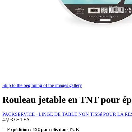
Skip to the beginning of the images gallery
Rouleau jetable en TNT pour ép
PACKSERVICE - LINGE DE TABLE NON TISSé POUR LA R
47,93 €
+ TVA
| Expédition : 15€ par colis dans l’UE