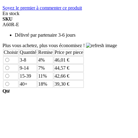
Soyez le premier à commenter ce produit
En stock
SKU
A60R-E
Délivré par
partenaire 3-6 jours
Plus vous achetez, plus vous économisez !
Choisir
Quantité
Remise
Price per piece
3-8
4%
46,01 €
9-14
7%
44,57 €
15-39
11%
42,66 €
40+
18%
39,30 €
Qté