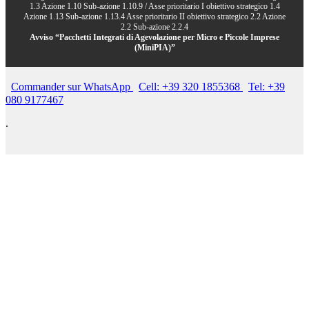
1.3 Azione 1.10 Sub-azione 1.10.9 / Asse prioritario I obiettivo strategico 1.4
Azione 1.13 Sub-azione 1.13.4 Asse prioritario II obiettivo strategico 2.2 Azione
2.2 Sub-azione 2.2.4
Avviso “Pacchetti Integrati di Agevolazione per Micro e Piccole Imprese
(MiniPIA)”
Commander sur WhatsApp
Cell: +39 320 1855368
Tel: +39
080 9177467
.