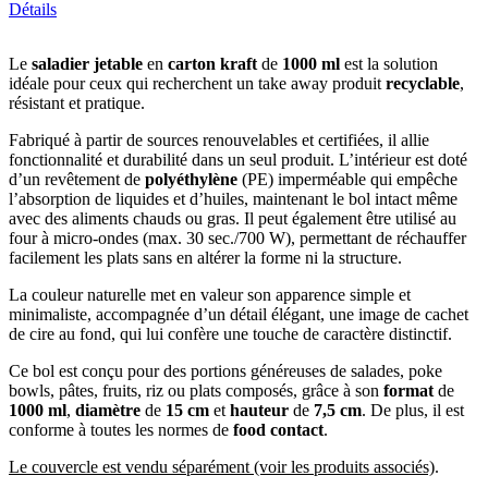
Détails
Le
saladier jetable
en
carton kraft
de
1000 ml
est la solution
idéale pour ceux qui recherchent un take away produit
recyclable
,
résistant et pratique.
Fabriqué à partir de sources renouvelables et certifiées, il allie
fonctionnalité et durabilité dans un seul produit. L’intérieur est doté
d’un revêtement de
polyéthylène
(PE) imperméable qui empêche
l’absorption de liquides et d’huiles, maintenant le bol intact même
avec des aliments chauds ou gras. Il peut également être utilisé au
four à micro-ondes (max. 30 sec./700 W), permettant de réchauffer
facilement les plats sans en altérer la forme ni la structure.
La couleur naturelle met en valeur son apparence simple et
minimaliste, accompagnée d’un détail élégant, une image de cachet
de cire au fond, qui lui confère une touche de caractère distinctif.
Ce bol est conçu pour des portions généreuses de salades, poke
bowls, pâtes, fruits, riz ou plats composés, grâce à son
format
de
1000 ml
,
diamètre
de
15 cm
et
hauteur
de
7,5 cm
. De plus, il est
conforme à toutes les normes de
food contact
.
Le couvercle est vendu séparément (voir les produits associés)
.