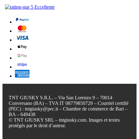
TNT GIUSKY S.R.L. – Via San Lorenzo 9 – 70014
Conversano (BA) – TVA IT 08779850729 – Courriel certifié
(PEC) : tntgiusky@pec.it – Chambre de commerce de Bari –
BA – 649438
© TNT GIUSKY SRL – tntgiusky.com. Images et textes
protégés par le droit d’auteur.