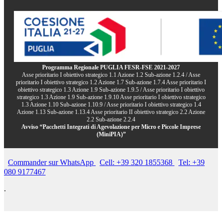
Programma Regionale PUGLIA FESR-FSE 2021-2027
Asse prioritario I obiettivo strategico 1.1 Azione 1.2 Sub-azione 1.2.4 / Asse
prioritario I obiettivo strategico 1.2 Azione 1.7 Sub-azione 1.7.4 Asse prioritario I
obiettivo strategico 1.3 Azione 1.9 Sub-azione 1.9.5 / Asse prioritario I obiettivo
strategico 1.3 Azione 1.9 Sub-azione 1.9.10 Asse prioritario I obiettivo strategico
1.3 Azione 1.10 Sub-azione 1.10.9 / Asse prioritario I obiettivo strategico 1.4
Azione 1.13 Sub-azione 1.13.4 Asse prioritario II obiettivo strategico 2.2 Azione
2.2 Sub-azione 2.2.4
Avviso “Pacchetti Integrati di Agevolazione per Micro e Piccole Imprese
(MiniPIA)”
Commander sur WhatsApp
Cell: +39 320 1855368
Tel: +39
080 9177467
.