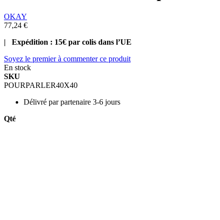
OKAY
77,24 €
| Expédition : 15€ par colis dans l’UE
Soyez le premier à commenter ce produit
En stock
SKU
POURPARLER40X40
Délivré par
partenaire 3-6 jours
Qté