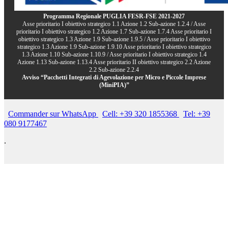
Programma Regionale PUGLIA FESR-FSE 2021-2027
Asse prioritario I obiettivo strategico 1.1 Azione 1.2 Sub-azione 1.2.4 / Asse
prioritario I obiettivo strategico 1.2 Azione 1.7 Sub-azione 1.7.4 Asse prioritario I
obiettivo strategico 1.3 Azione 1.9 Sub-azione 1.9.5 / Asse prioritario I obiettivo
strategico 1.3 Azione 1.9 Sub-azione 1.9.10 Asse prioritario I obiettivo strategico
1.3 Azione 1.10 Sub-azione 1.10.9 / Asse prioritario I obiettivo strategico 1.4
Azione 1.13 Sub-azione 1.13.4 Asse prioritario II obiettivo strategico 2.2 Azione
2.2 Sub-azione 2.2.4
Avviso “Pacchetti Integrati di Agevolazione per Micro e Piccole Imprese
(MiniPIA)”
Commander sur WhatsApp
Cell: +39 320 1855368
Tel: +39
080 9177467
.