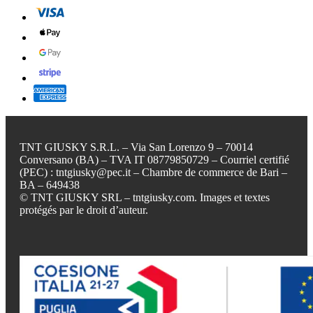
TNT GIUSKY S.R.L. – Via San Lorenzo 9 – 70014
Conversano (BA) – TVA IT 08779850729 – Courriel certifié
(PEC) : tntgiusky@pec.it – Chambre de commerce de Bari –
BA – 649438
© TNT GIUSKY SRL – tntgiusky.com. Images et textes
protégés par le droit d’auteur.