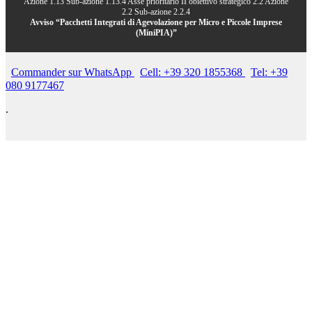
Azione 1.13 Sub-azione 1.13.4 Asse prioritario II obiettivo strategico 2.2 Azione
2.2 Sub-azione 2.2.4
Avviso “Pacchetti Integrati di Agevolazione per Micro e Piccole Imprese
(MiniPIA)”
Commander sur WhatsApp
Cell: +39 320 1855368
Tel: +39
080 9177467
.