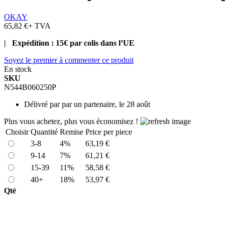
OKAY
65,82 €
+ TVA
| Expédition : 15€ par colis dans l’UE
Soyez le premier à commenter ce produit
En stock
SKU
N544B060250P
Délivré par
par un partenaire, le 28 août
Plus vous achetez, plus vous économisez !
Choisir
Quantité
Remise
Price per piece
3-8
4%
63,19 €
9-14
7%
61,21 €
15-39
11%
58,58 €
40+
18%
53,97 €
Qté