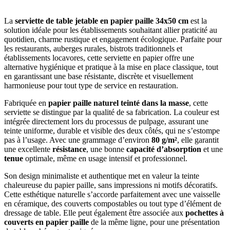
La
serviette de table jetable en papier paille 34x50 cm
est la
solution idéale pour les établissements souhaitant allier praticité au
quotidien, charme rustique et engagement écologique. Parfaite pour
les restaurants, auberges rurales, bistrots traditionnels et
établissements locavores, cette serviette en papier offre une
alternative hygiénique et pratique à la mise en place classique, tout
en garantissant une base résistante, discrète et visuellement
harmonieuse pour tout type de service en restauration.
Fabriquée en
papier paille naturel teinté dans la masse
, cette
serviette se distingue par la qualité de sa fabrication. La couleur est
intégrée directement lors du processus de pulpage, assurant une
teinte uniforme, durable et visible des deux côtés, qui ne s’estompe
pas à l’usage. Avec une grammage d’environ
80 g/m²
, elle garantit
une excellente
résistance
, une bonne
capacité d’absorption
et une
tenue
optimale, même en usage intensif et professionnel.
Son design minimaliste et authentique met en valeur la teinte
chaleureuse du papier paille, sans impressions ni motifs décoratifs.
Cette esthétique naturelle s’accorde parfaitement avec une vaisselle
en céramique, des couverts compostables ou tout type d’élément de
dressage de table. Elle peut également être associée aux
pochettes à
couverts en papier paille
de la même ligne, pour une présentation