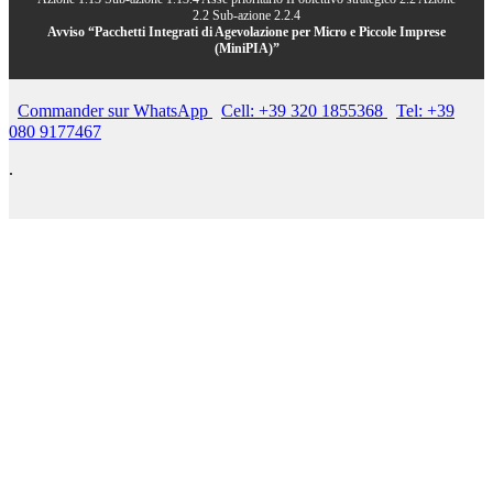
2.2 Sub-azione 2.2.4
Avviso “Pacchetti Integrati di Agevolazione per Micro e Piccole Imprese
(MiniPIA)”
Commander sur WhatsApp
Cell: +39 320 1855368
Tel: +39
080 9177467
.