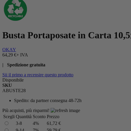
Busta Portaposate in Carta 10,
OKAY
64,29 €
+ IVA
| Spedizione gratuita
Sii il primo a recensire questo prodotto
Disponibile
SKU
ABUSTE28
Spedito:
da partner consegna 48-72h
Più acquisti, più risparmi!
Scegli
Quantità
Sconto
Prezzo
3-8
4%
61,72 €
9-14
7%
59,79 €