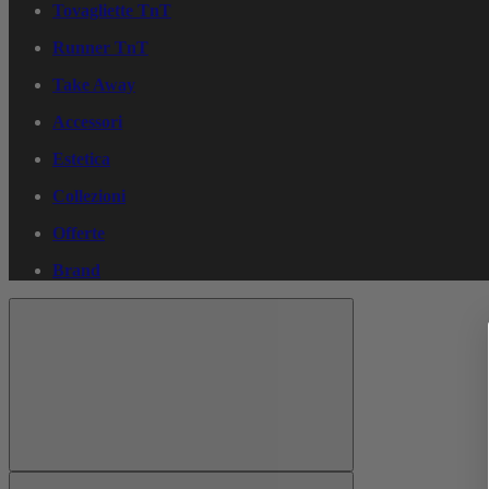
Tovagliette TnT
Runner TnT
Take Away
Accessori
Estetica
Collezioni
Offerte
Brand