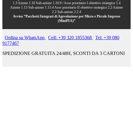
1.3 Azione 1.10 Sub-azione 1.10.9 / Asse prioritario I obiettivo strategico 1.4
Azione 1.13 Sub-azione 1.13.4 Asse prioritario II obiettivo strategico 2.2 Azione
2.2 Sub-azione 2.2.4
Avviso “Pacchetti Integrati di Agevolazione per Micro e Piccole Imprese
(MiniPIA)”
Ordina su WhatsApp
Cell: +39 320 1855368
Tel: +39 080
9177467
SPEDIZIONE GRATUITA 24/48H, SCONTI DA 3 CARTONI