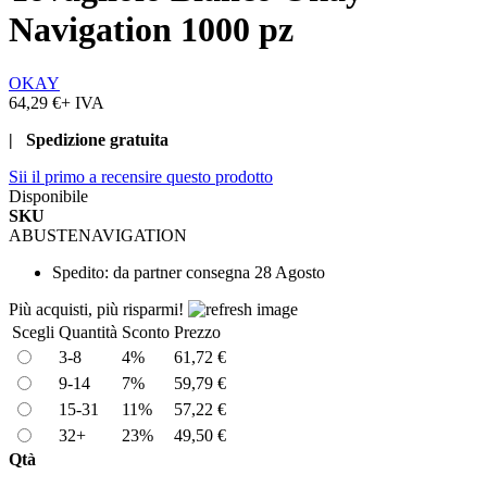
Navigation 1000 pz
OKAY
64,29 €
+ IVA
| Spedizione gratuita
Sii il primo a recensire questo prodotto
Disponibile
SKU
ABUSTENAVIGATION
Spedito:
da partner consegna 28 Agosto
Più acquisti, più risparmi!
Scegli
Quantità
Sconto
Prezzo
3-8
4%
61,72 €
9-14
7%
59,79 €
15-31
11%
57,22 €
32+
23%
49,50 €
Qtà