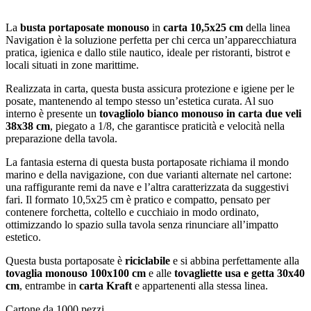
La
busta portaposate monouso
in
carta 10,5x25 cm
della linea
Navigation è la soluzione perfetta per chi cerca un’apparecchiatura
pratica, igienica e dallo stile nautico, ideale per ristoranti, bistrot e
locali situati in zone marittime.
Realizzata in carta, questa busta assicura protezione e igiene per le
posate, mantenendo al tempo stesso un’estetica curata. Al suo
interno è presente un
tovagliolo bianco monouso in carta due veli
38x38 cm
, piegato a 1/8, che garantisce praticità e velocità nella
preparazione della tavola.
La fantasia esterna di questa busta portaposate richiama il mondo
marino e della navigazione, con due varianti alternate nel cartone:
una raffigurante remi da nave e l’altra caratterizzata da suggestivi
fari. Il formato 10,5x25 cm è pratico e compatto, pensato per
contenere forchetta, coltello e cucchiaio in modo ordinato,
ottimizzando lo spazio sulla tavola senza rinunciare all’impatto
estetico.
Questa busta portaposate è
riciclabile
e si abbina perfettamente alla
tovaglia monouso 100x100 cm
e alle
tovagliette usa e getta 30x40
cm
, entrambe in
carta Kraft
e appartenenti alla stessa linea.
Cartone da 1000 pezzi.