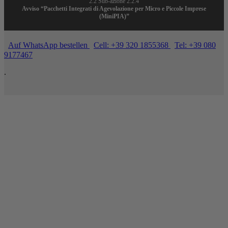
2.2 Sub-azione 2.2.4
Avviso “Pacchetti Integrati di Agevolazione per Micro e Piccole Imprese
(MiniPIA)”
Auf WhatsApp bestellen
Cell: +39 320 1855368
Tel: +39 080
9177467
.