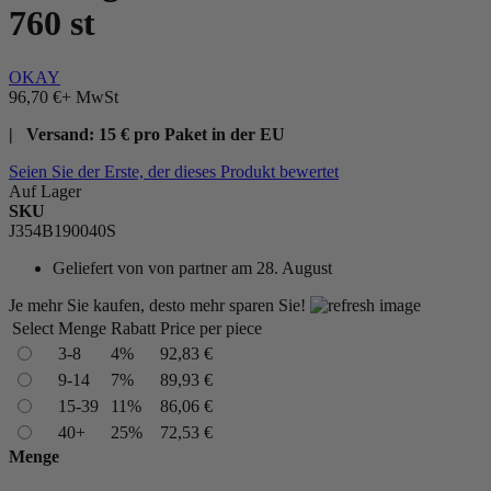
760 st
OKAY
96,70 €
+ MwSt
| Versand: 15 € pro Paket in der EU
Seien Sie der Erste, der dieses Produkt bewertet
Auf Lager
SKU
J354B190040S
Geliefert von
von partner am 28. August
Je mehr Sie kaufen, desto mehr sparen Sie!
Select
Menge
Rabatt
Price per piece
3-8
4%
92,83 €
9-14
7%
89,93 €
15-39
11%
86,06 €
40+
25%
72,53 €
Menge