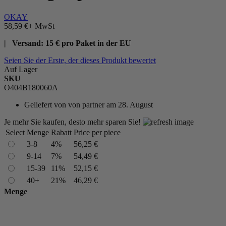
OKAY
58,59 €
+ MwSt
| Versand: 15 € pro Paket in der EU
Seien Sie der Erste, der dieses Produkt bewertet
Auf Lager
SKU
O404B180060A
Geliefert von
von partner am 28. August
Je mehr Sie kaufen, desto mehr sparen Sie!
Select
Menge
Rabatt
Price per piece
3-8
4%
56,25 €
9-14
7%
54,49 €
15-39
11%
52,15 €
40+
21%
46,29 €
Menge