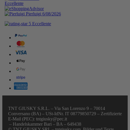
TNT GIUSKY S.R.L. – Via San Lorenzo 9 – 70014
Conversano (BA) – USt-IdNr. IT 08779850729 – Zertifizierte
E-Mail (PEC): tntgiusky@pec.it
– Handelskammer Bari – BA – 649438
© TNT GIUSKY SRL – tntgiusky.com. Bilder und Texte