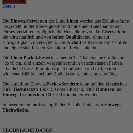
Abonnieren
Details
Die
Einweg-Servietten
der Linie
Linen
werden aus Zellulosefasern
hergestellt, in der Masse gefärbt und mit einem Latexbad fixiert.
Dieses Verfahren ermöglicht die Herstellung von
TnT-Servietten
,
die wirtschaftlich und von
hoher Qualität
sind, ohne auf
Einzigartigkeit zu verzichten. Das
Airlaid
ist frei von Kunststoffen
und eignet sich für den Kontakt mit Lebensmitteln.
Die
Linen Pocket
-Bestecktaschen in TnT haben eine Größe von
40x40 cm, sind einzeln vorgefaltet und in verschiedenen Farben
erhältlich. Dieses Produkt ist glatt und weich im Griff, extrem
widerstandsfähig, auch bei Zugbelastung, und sehr saugfähig.
Die einfarbige Einweg-
Pocket-Serviette
kann mit den klassischen
TnT-Tischdecken
150x150 oder 140x140,
TnT-Runnern
und
Einweg-Tischdecken
100x100 kombiniert werden.
In unserem Online-Katalog finden Sie alle Linien von
Einweg-
Tischwäsche
.
TECHNISCHE DATEN