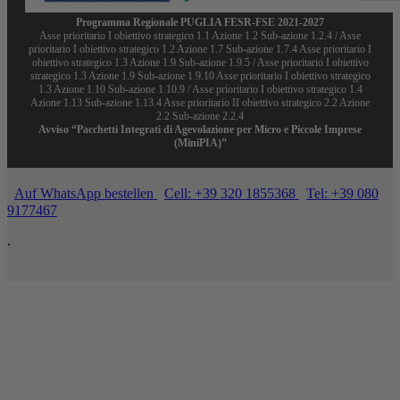
Programma Regionale PUGLIA FESR-FSE 2021-2027
Asse prioritario I obiettivo strategico 1.1 Azione 1.2 Sub-azione 1.2.4 / Asse
prioritario I obiettivo strategico 1.2 Azione 1.7 Sub-azione 1.7.4 Asse prioritario I
obiettivo strategico 1.3 Azione 1.9 Sub-azione 1.9.5 / Asse prioritario I obiettivo
strategico 1.3 Azione 1.9 Sub-azione 1.9.10 Asse prioritario I obiettivo strategico
1.3 Azione 1.10 Sub-azione 1.10.9 / Asse prioritario I obiettivo strategico 1.4
Azione 1.13 Sub-azione 1.13.4 Asse prioritario II obiettivo strategico 2.2 Azione
2.2 Sub-azione 2.2.4
Avviso “Pacchetti Integrati di Agevolazione per Micro e Piccole Imprese
(MiniPIA)”
Auf WhatsApp bestellen
Cell: +39 320 1855368
Tel: +39 080
9177467
.