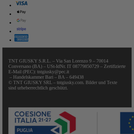
TNT GIUSKY S.R.L. – Via San Lorenzo 9 – 70014
Conversano (BA) – USt-IdNr. IT 08779850729 – Zertifizierte
E-Mail (PEC): tntgiusky@pec.it
– Handelskammer Bari – BA – 649438
© TNT GIUSKY SRL – tntgiusky.com. Bilder und Texte
sind urheberrechtlich geschützt.