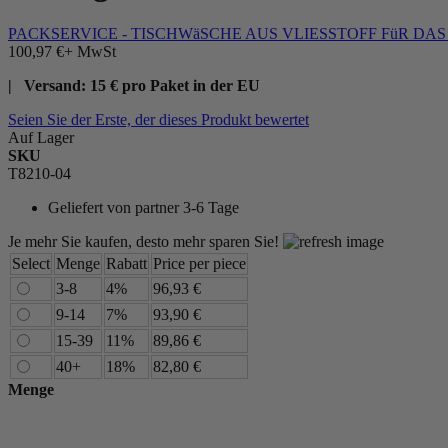
PACKSERVICE - TISCHWäSCHE AUS VLIESSTOFF FüR DA
100,97 €
+ MwSt
| Versand: 15 € pro Paket in der EU
Seien Sie der Erste, der dieses Produkt bewertet
Auf Lager
SKU
T8210-04
Geliefert von
partner 3-6 Tage
Je mehr Sie kaufen, desto mehr sparen Sie!
Select
Menge
Rabatt
Price per piece
3-8
4%
96,93 €
9-14
7%
93,90 €
15-39
11%
89,86 €
40+
18%
82,80 €
Menge