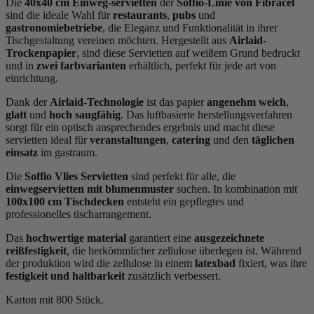
Die
40x40 cm Einweg-servietten
der
Soffio-Linie von Fibracel
sind die ideale Wahl für
r
estaurants
,
p
ubs
und
g
astronomiebetriebe
, die Eleganz und Funktionalität in ihrer
Tischgestaltung vereinen möchten. Hergestellt aus
Airlaid-
Trockenpapier
, sind diese Servietten auf weißem Grund bedruckt
und in
zwei farbvarianten
erhältlich, perfekt für jede art von
einrichtung.
Dank der
Airlaid-Technologie
ist das papier
angenehm weich
,
glatt
und
hoch saugfähig
. Das luftbasierte herstellungsverfahren
sorgt für ein optisch ansprechendes ergebnis und macht diese
servietten ideal für
v
eranstaltungen
,
c
atering
und den
täglichen
einsatz
im gastraum.
Die
Soffio Vlies Servietten
sind perfekt für alle, die
e
inwegservietten mit blumenmuster
suchen. In kombination mit
100x100 cm Tischdecken
entsteht ein gepflegtes und
professionelles tischarrangement.
Das
hochwertige material
garantiert eine
ausgezeichnete
reißfestigkeit
, die herkömmlicher zellulose überlegen ist. Während
der produktion wird die zellulose in einem
l
atexbad
fixiert, was ihre
f
estigkeit und haltbarkeit
zusätzlich verbessert.
Karton mit 800 Stück.