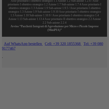
Asse prioritario I obiettivo strategico 1.1 Azione 1.2 Sub-azione 1.2.4 / Asse
prioritario I obiettivo strategico 1.2 Azione 1.7 Sub-azione 1.7.4 Asse prioritario I
obiettivo strategico 1.3 Azione 1.9 Sub-azione 1.9.5 / Asse prioritario I obiettivo
strategico 1.3 Azione 1.9 Sub-azione 1.9.10 Asse prioritario I obiettivo strategico
1.3 Azione 1.10 Sub-azione 1.10.9 / Asse prioritario I obiettivo strategico 1.4
Azione 1.13 Sub-azione 1.13.4 Asse prioritario II obiettivo strategico 2.2 Azione
2.2 Sub-azione 2.2.4
Avviso “Pacchetti Integrati di Agevolazione per Micro e Piccole Imprese
(MiniPIA)”
Auf WhatsApp bestellen
Cell: +39 320 1855368
Tel: +39 080
9177467
.