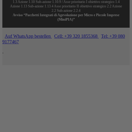
1.3 Azione 1.10 Sub-azione 1.10.9 / Asse prioritario I obiettivo strategico 1.4
Azione 1.13 Sub-azione 1.13.4 Asse prioritario II obiettivo strategico 2.2 Azione
2.2 Sub-azione 2.2.4
Avviso “Pacchetti Integrati di Agevolazione per Micro e Piccole Imprese
(MiniPIA)”
Auf WhatsApp bestellen
Cell: +39 320 1855368
Tel: +39 080
9177467
.