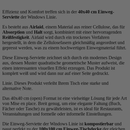
Effizienz und Komfort treffen sich in der
40x40 cm Einweg-
Serviette
der Windows Linie.
Es besteht aus
Airlaid
, einem Material aus reiner Cellulose, das für
Absorption
und
Halt
sorgt, kombiniert mit einer hervorragenden
Reißfestigkeit
. Airlaid wird durch ein trockenes Verfahren
hergestellt, in dem die Zellulosefasern gleichmäßig angeordnet und
gepresst werden, was zu einem hochwertigen Einwegmaterial führt.
Diese Einweg-Serviette zeichnet sich durch ein modernes Design
aus, dessen Muster quadratische geometrische Muster aufweist, die
einen interessanten visuellen Effekt erzeugen. Das Produkt ist
komplett weiß und wird dann nur auf einer Seite gedruckt.
Linie. Dieses Produkt verleiht Ihrem Tisch eine starke und
alternative Note.
Das 40x40 cm (open) Format ist eine vielseitige Lösung für jede Art
von Mise en place. Breit genug, um eine elegante Faltung (Buch,
Fächer oder Tasche) zu gewährleisten, ist es ideal für Restaurants,
Veranstaltungen und formelle oder informelle Einstellungen.
Die Einweg-Serviette der Windows Linie ist
kompostierbar
und
passt perfekt zu der
100x100 cm Einweg-Tischdecke
der gleichen