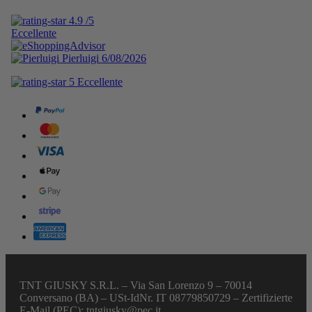
TNT GIUSKY S.R.L. – Via San Lorenzo 9 – 70014
Conversano (BA) – USt-IdNr. IT 08779850729 – Zertifizierte
E-Mail (PEC): tntgiusky@pec.it