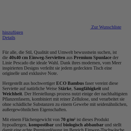
Zur Wunschliste
hinzufügen
Details
Für alle, die Stil, Qualität und Umwelt bewusstsein suchen, ist
die
40x40 cm Einweg-Servietten
aus
Premium Spunlace
der
Linie Pescado die ideale Wahl. Dank ihres modernen, vom Meer
inspirierten Designs verleiht sie jedem gedeckten Tisch eine
originelle und exklusive Note.
Hergestellt aus hochwertiger
ECO Bambus
faser vereint diese
Serviette auf natürliche Weise
Stärke
,
Saugfähigkeit
und
Weichheit
. Der Herstellungs prozess nutzt einige der nachhaltigsten
Pflanzenfasern, kombiniert mit reiner Zellulose, und verarbeitet sie
ohne schädliche Substanzen zu einem Gewebe mit seidenähnlichen,
außergewöhnlichen Eigenschaften.
Mit einem Flächengewicht von
70 g/m²
ist dieses Produkt
hypoallergen,
kompostibar
und
biologisch abbaubar
und stellt
damit eine echte Premiumlösung im Bereich Einweg-Tischwäsche