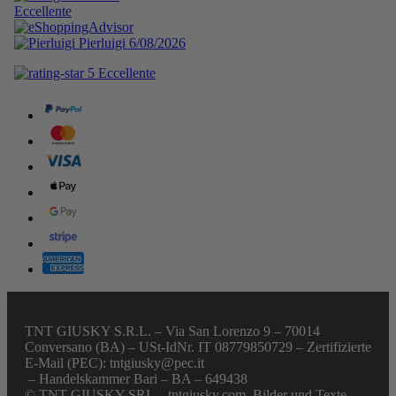
TNT GIUSKY S.R.L. – Via San Lorenzo 9 – 70014
Conversano (BA) – USt-IdNr. IT 08779850729 – Zertifizierte
E-Mail (PEC): tntgiusky@pec.it
– Handelskammer Bari – BA – 649438
© TNT GIUSKY SRL – tntgiusky.com. Bilder und Texte