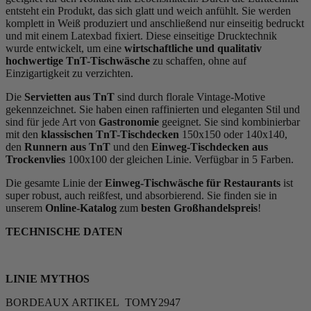
entsteht ein Produkt, das sich glatt und weich anfühlt. Sie werden
komplett in Weiß produziert und anschließend nur einseitig bedruckt
und mit einem Latexbad fixiert. Diese einseitige Drucktechnik
wurde entwickelt, um eine
wirtschaftliche und qualitativ
hochwertige TnT-Tischwäsche
zu schaffen, ohne auf
Einzigartigkeit zu verzichten.
Die
Servietten aus TnT
sind durch florale Vintage-Motive
gekennzeichnet. Sie haben einen raffinierten und eleganten Stil und
sind für jede Art von
Gastronomie
geeignet. Sie sind kombinierbar
mit den
klassischen TnT-Tischdecken
150x150 oder 140x140,
den
Runnern aus TnT
und den
Einweg-Tischdecken aus
Trockenvlies
100x100 der gleichen Linie. Verfügbar in 5 Farben.
Die gesamte Linie der
Einweg-Tischwäsche für Restaurants
ist
super robust, auch reißfest, und absorbierend. Sie finden sie in
unserem
Online-Katalog
zum
besten Großhandelspreis
!
TECHNISCHE DATEN
LINIE MYTHOS
BORDEAUX ARTIKEL TOMY2947