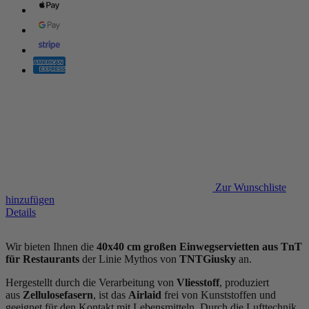
Zur Wunschliste
hinzufügen
Details
Wir bieten Ihnen die
40x40 cm großen Einwegservietten aus TnT
für Restaurants
der Linie Mythos von
TNTGiusky
an.
Hergestellt durch die Verarbeitung von
Vliesstoff
, produziert
aus
Zellulosefasern
, ist das
Airlaid
frei von Kunststoffen und
geeignet für den Kontakt mit Lebensmitteln. Durch die Lufttechnik