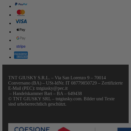
TNT GIUSKY S.R.L. – Via San Lorenzo 9 – 70014
Conversano (BA) – USt-IdNr. IT 08779850729 – Zertifizierte
E-Mail (PEC): tntgiusky@pec.it
– Handelskammer Bari – BA – 649438
© TNT GIUSKY SRL – tntgiusky.com. Bilder und Texte
sind urheberrechtlich geschützt.