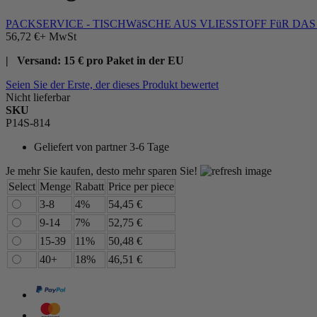
PACKSERVICE - TISCHWäSCHE AUS VLIESSTOFF FüR DA
56,72 €
+ MwSt
| Versand: 15 € pro Paket in der EU
Seien Sie der Erste, der dieses Produkt bewertet
Nicht lieferbar
SKU
P14S-814
Geliefert von
partner 3-6 Tage
Je mehr Sie kaufen, desto mehr sparen Sie!
Select
Menge
Rabatt
Price per piece
3-8
4%
54,45 €
9-14
7%
52,75 €
15-39
11%
50,48 €
40+
18%
46,51 €