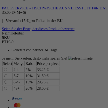
PACKSERVICE - TISCHWäSCHE AUS VLIESSTOFF FüR DA
35,00 €
+ MwSt
| Versand: 15 € pro Paket in der EU
Seien Sie der Erste, der dieses Produkt bewertet
Nicht lieferbar
SKU
PT10-0
Geliefert von
partner 3-6 Tage
Je mehr Sie kaufen, desto mehr sparen Sie!
Select
Menge
Rabatt
Price per piece
2-4
5%
33,25 €
5-7
10%
31,50 €
8-47
15%
29,75 €
48+
20%
28,00 €