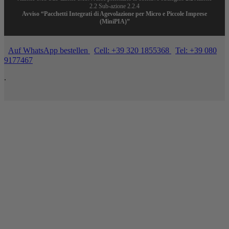
2.2 Sub-azione 2.2.4
Avviso “Pacchetti Integrati di Agevolazione per Micro e Piccole Imprese
(MiniPIA)”
Auf WhatsApp bestellen
Cell: +39 320 1855368
Tel: +39 080
9177467
.