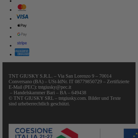
TNT GIUSKY S.R.L. – Via San Lorenzo 9 – 70014
Conversano (BA) – USt-IdNr. IT 08779850729 – Zertifizierte
E-Mail (PEC): tntgiusky@pec.it
– Handelskammer Bari – BA – 649438
© TNT GIUSKY SRL – tntgiusky.com. Bilder und Texte
sind urheberrechtlich geschützt.