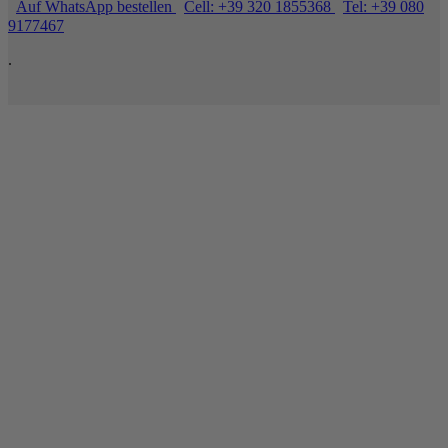
Auf WhatsApp bestellen
Cell: +39 320 1855368
Tel: +39 080
9177467
.