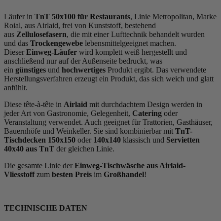
Läufer in
TnT 50x100 für Restaurants
, Linie Metropolitan, Marke
Roial, aus Airlaid, frei von Kunststoff, bestehend
aus
Zellulosefasern
, die mit einer Lufttechnik behandelt wurden
und das
Trockengewebe
lebensmittelgeeignet machen.
Dieser
Einweg-Läufer
wird komplett weiß hergestellt und
anschließend nur auf der Außenseite bedruckt, was
ein
günstiges
und
hochwertiges
Produkt ergibt. Das verwendete
Herstellungsverfahren erzeugt ein Produkt, das sich weich und glatt
anfühlt.
Diese tête-à-tête in
Airlaid
mit durchdachtem Design werden in
jeder Art von Gastronomie, Gelegenheit,
Catering
oder
Veranstaltung verwendet. Auch geeignet für Trattorien, Gasthäuser,
Bauernhöfe und Weinkeller. Sie sind kombinierbar mit
TnT-
Tischdecken 150x150
oder
140x140
klassisch und
Servietten
40x40 aus TnT
der gleichen Linie.
Die gesamte Linie der
Einweg-Tischwäsche aus Airlaid-
Vliesstoff
zum
besten Preis
im
Großhandel
!
TECHNISCHE DATEN