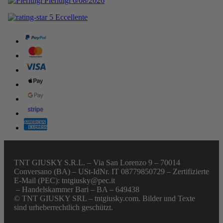
TNT GIUSKY S.R.L. – Via San Lorenzo 9 – 70014
Conversano (BA) – USt-IdNr. IT 08779850729 – Zertifizierte
E-Mail (PEC): tntgiusky@pec.it
– Handelskammer Bari – BA – 649438
© TNT GIUSKY SRL – tntgiusky.com. Bilder und Texte
sind urheberrechtlich geschützt.